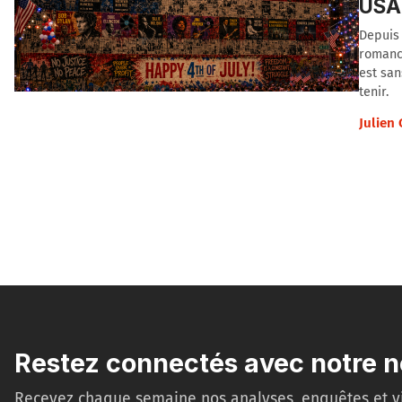
USA 
Depuis 
romanci
est san
tenir.
Julien
Restez connectés avec notre n
Recevez chaque semaine nos analyses, enquêtes et v