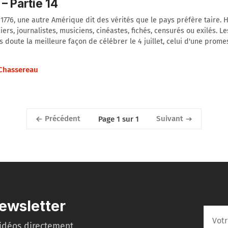
– Partie 14
1776, une autre Amérique dit des vérités que le pays préfère taire. H
ers, journalistes, musiciens, cinéastes, fichés, censurés ou exilés. L
s doute la meilleure façon de célébrer le 4 juillet, celui d'une prom
 Chassereau
Précédent
Suivant
Page 1 sur 1
ewsletter
idéos directement