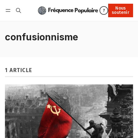
Nous
Nous soutenir
?
soutenir
Connexion
confusionnisme
1 ARTICLE