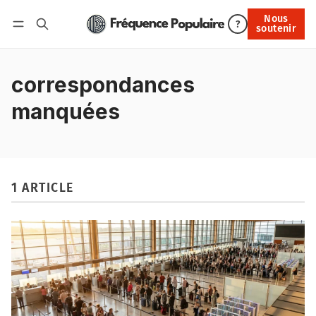
Nous
Nous soutenir
?
soutenir
Connexion
correspondances
manquées
1 ARTICLE