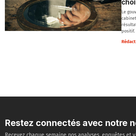
choi
Le gouv
cabinet
résulta
positif.
Rédact
Restez connectés avec notre n
Recevez chaque semaine nos analyses, enquêtes et v