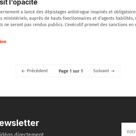
sit l’opacité
ernement a lancé des dépistages antidrogue inopinés et obligatoire
s ministériels, auprès de hauts fonctionnaires et d’agents habilités, 
ts ne seront pas rendus publics. L’exécutif promet des sanctions en 
ion
Précédent
Suivant
Page 1 sur 1
ewsletter
idéos directement