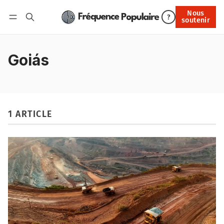
Nous
Nous soutenir
?
soutenir
Connexion
Goiás
1 ARTICLE