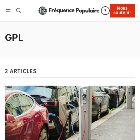
Nous
Nous soutenir
?
soutenir
Connexion
GPL
2 ARTICLES