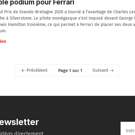
le podium pour Ferrari
d Prix de Grande-Bretagne 2026 a tourné à l’avantage de Charles Le
e à Silverstone. Le pilote monégasque s’est imposé devant George R
wis Hamilton troisième, ce qui permet à Ferrari de placer ses deux v
ium.
ion
Précédent
Suivant
Page 1 sur 1
ewsletter
idéos directement