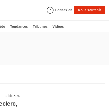
Connexion
Nous soutenir
?
été
Tendances
Tribunes
Vidéos
6 juil. 2026
eclerc,