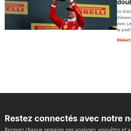
doub
Le Gran
dimanch
avec Le
le pod
Rédact
Restez connectés avec notre n
Recevez chaque semaine nos analyses, enquêtes et v