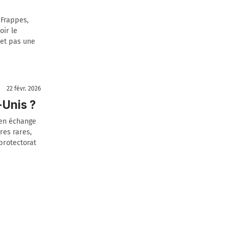
 Frappes,
oir le
 et pas une
22 févr. 2026
-Unis ?
 en échange
res rares,
protectorat