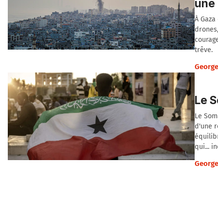
une 
À Gaza 
drones,
courage
trêve.
George
Le S
Le Soma
d'une r
équilib
qui... 
George