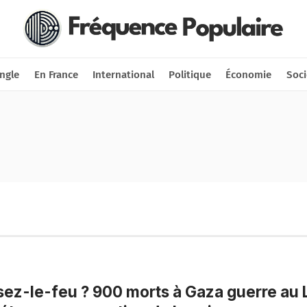
Nous soutenir
Connexion
ngle
En France
International
Politique
Économie
Soci
ez-le-feu ? 900 morts à Gaza guerre au L