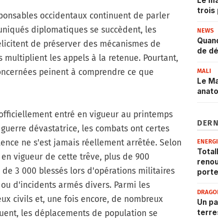
Le ma
trois
ponsables occidentaux continuent de parler
niqués diplomatiques se succèdent, les
NEWS
Quand
élicitent de préserver des mécanismes de
de dé
 multiplient les appels à la retenue. Pourtant,
 concernées peinent à comprendre ce que
MALI
Le Ma
anat
 officiellement entré en vigueur au printemps
DERN
guerre dévastatrice, les combats ont certes
lence ne s'est jamais réellement arrêtée. Selon
ENERG
Total
 en vigueur de cette trêve, plus de 900
renou
s de 3 000 blessés lors d'opérations militaires
porte
s ou d'incidents armés divers. Parmi les
DRAGO
ux civils et, une fois encore, de nombreux
Un pa
terre
nuent, les déplacements de population se