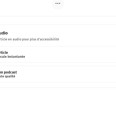
•••
udio
rticle en audio pour plus d'accessibilité
rticle
ocale instantanée
 en podcast
ute qualité