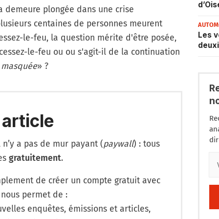
d’Ois
za demeure plongée dans une crise
lusieurs centaines de personnes meurent
AUTOM
Les v
essez-le-feu, la question mérite d'être posée,
deuxi
cessez-le-feu ou ou s'agit-il de la continuation
«
masquée
» ?
R
n
 article
Re
an
di
l n’y a pas de mur payant (
paywall
) : tous
les
gratuitement
.
lement de créer un compte gratuit avec
 nous permet de :
velles enquêtes, émissions et articles,