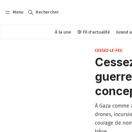
Menu
Rechercher
À la une
🔴 Fil d'actualité
Grand a
CESSEZ-LE-FEU
Cessez
guerre
concep
À Gaza comme au
drones, incursio
courage de nomm
trêve.