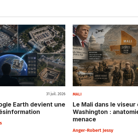
MALI
31 juil. 2026
gle Earth devient une
Le Mali dans le viseur
ésinformation
Washington : anatomi
menace
s
Anger-Robert Jessy