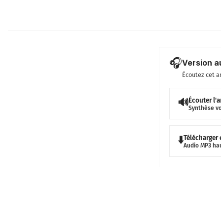
🎧
Version a
Écoutez cet a
Écouter l'a
🔊
Synthèse v
Télécharger
⬇️
Audio MP3 ha