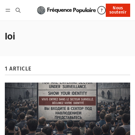
Nous
Nous soutenir
?
soutenir
Connexion
loi
1 ARTICLE