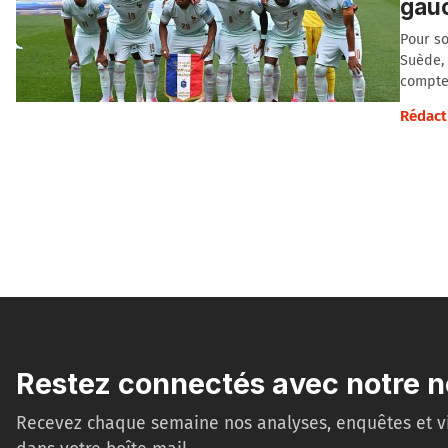
gau
Pour so
Suède, 
compte 
Rédact
Restez connectés avec notre n
Recevez chaque semaine nos analyses, enquêtes et v