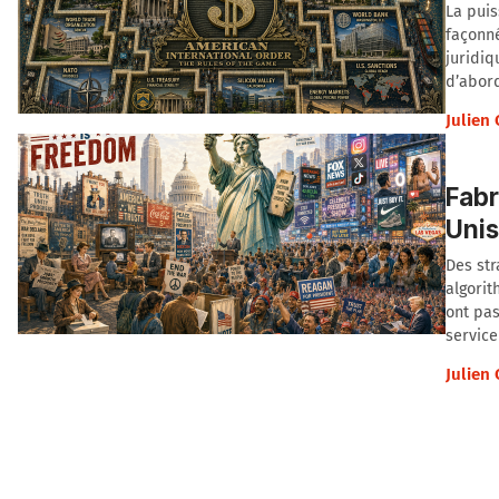
La puis
façonné
juridiq
d’abord
Julien
Fabr
Unis
Des str
algorit
ont pas
service
Julien