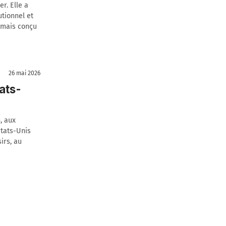
r. Elle a
utionnel et
, mais conçu
26 mai 2026
ats-
, aux
États-Unis
irs, au