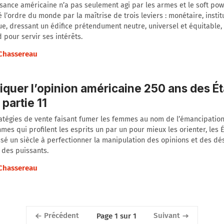
sance américaine n’a pas seulement agi par les armes et le soft powe
 l’ordre du monde par la maîtrise de trois leviers : monétaire, instit
ue, dressant un édifice prétendument neutre, universel et équitable
 pour servir ses intérêts.
 Chassereau
iquer l’opinion américaine 250 ans des Ét
 partie 11
atégies de vente faisant fumer les femmes au nom de l’émancipation
hmes qui profilent les esprits un par un pour mieux les orienter, les 
sé un siècle à perfectionner la manipulation des opinions et des dés
 des puissants.
 Chassereau
Précédent
Suivant
Page 1 sur 1