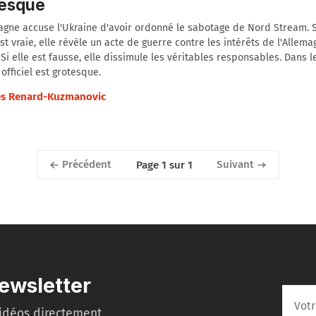
tesque
agne accuse l'Ukraine d'avoir ordonné le sabotage de Nord Stream. S
st vraie, elle révèle un acte de guerre contre les intérêts de l'Allema
 Si elle est fausse, elle dissimule les véritables responsables. Dans l
 officiel est grotesque.
s Renard-Kuzmanovic
Précédent
Suivant
Page 1 sur 1
ewsletter
idéos directement