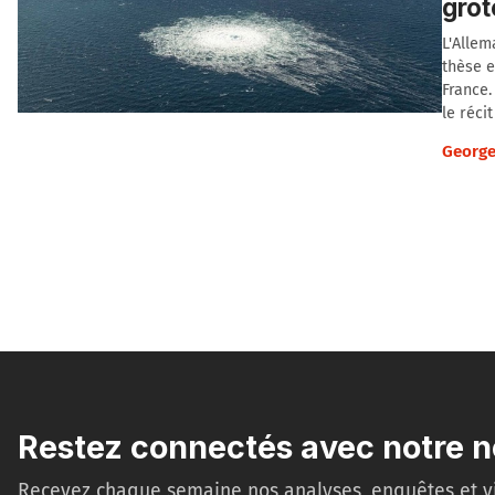
gro
L'Allem
thèse e
France.
le récit
George
Restez connectés avec notre n
Recevez chaque semaine nos analyses, enquêtes et v