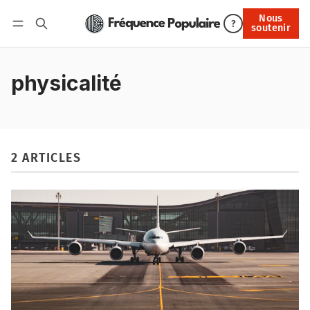
Nous
Nous soutenir
?
soutenir
Connexion
physicalité
2 ARTICLES