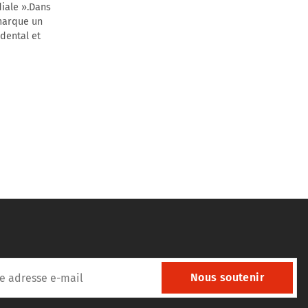
diale ».Dans
 marque un
dental et
Nous soutenir