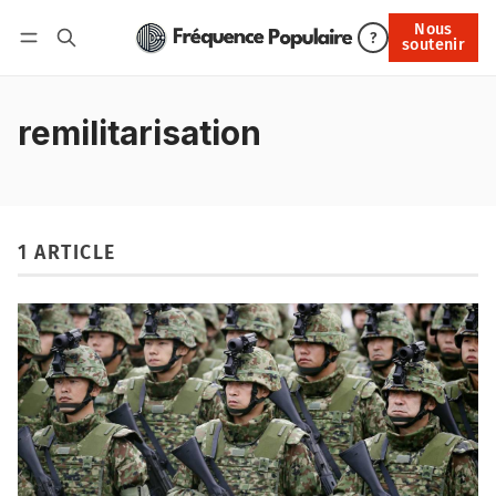
Nous
Nous soutenir
?
soutenir
Connexion
remilitarisation
1 ARTICLE