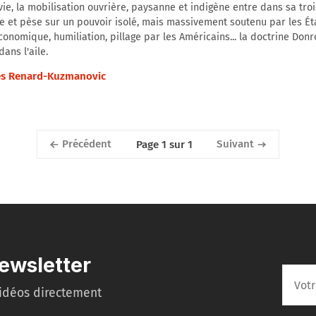
vie, la mobilisation ouvrière, paysanne et indigène entre dans sa tro
 et pèse sur un pouvoir isolé, mais massivement soutenu par les Ét
conomique, humiliation, pillage par les Américains... la doctrine Don
ans l'aile.
s Renard-Kuzmanovic
Précédent
Suivant
Page 1 sur 1
ewsletter
idéos directement