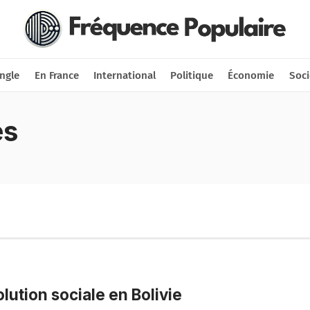
Nous soutenir
Connexion
ngle
En France
International
Politique
Économie
Soci
es
lution sociale en Bolivie