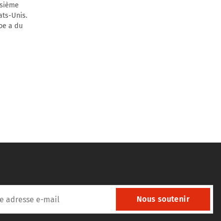
isième
ats-Unis.
roe a du
Nous soutenir