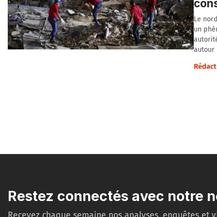
con
Le nord
un phén
autorit
autour
Rédact
Restez connectés avec notre n
Recevez chaque semaine nos analyses, enquêtes et v