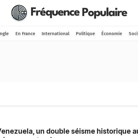
Nous soutenir
Connexion
ngle
En France
International
Politique
Économie
Soci
enezuela, un double séisme historique a