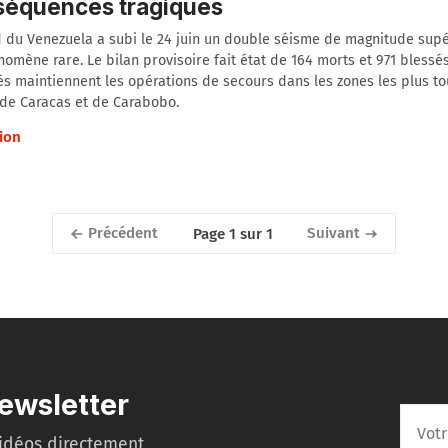
séquences tragiques
 du Venezuela a subi le 24 juin un double séisme de magnitude supér
omène rare. Le bilan provisoire fait état de 164 morts et 971 blessés
és maintiennent les opérations de secours dans les zones les plus t
 de Caracas et de Carabobo.
ion
Précédent
Suivant
Page 1 sur 1
ewsletter
idéos directement