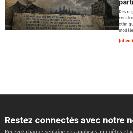
part
Des ori
constru
ethniqu
modèle.
Julien
Restez connectés avec notre n
Recevez chaque semaine nos analyses, enquêtes et v