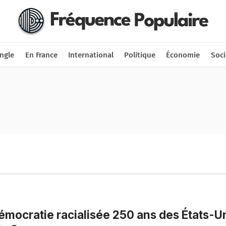
Nous soutenir
Connexion
ngle
En France
International
Politique
Économie
Soci
émocratie racialisée 250 ans des États-U