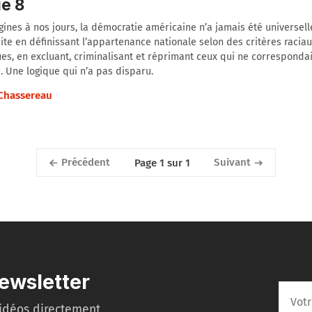
ie 8
gines à nos jours, la démocratie américaine n’a jamais été universelle
ite en définissant l’appartenance nationale selon des critères raciau
es, en excluant, criminalisant et réprimant ceux qui ne corresponda
 Une logique qui n’a pas disparu.
 Chassereau
Précédent
Suivant
Page 1 sur 1
ewsletter
idéos directement