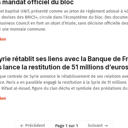
 mandat officiel du bloc
et baptisé UNIT, présenté comme un jeton de règlement adossé à 40
devises des BRICS+, circule dans l’écosystème du bloc. Des documen
usiness Council en font un objet d’étude, sans décision officielle de
re une monnaie commune.
ion
yrie rétablit ses liens avec la Banque de F
s lance la restitution de 51 millions d’euro
ue centrale de Syrie annonce le rétablissement de ses relations av
ce. Paris a en parallèle engagé la restitution à la Syrie de 51 millions
à Rifaat al-Assad, figure du clan déchu et symbole des prédations du
ion
Précédent
Suivant
Page 1 sur 1