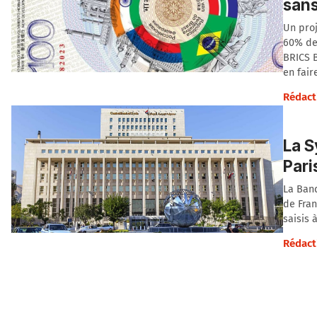
sans
Un proj
60% de 
BRICS B
en fai
Rédact
La S
Pari
La Banq
de Fran
saisis 
Rédact