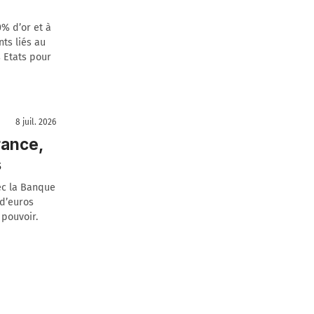
% d’or et à
ts liés au
s Etats pour
8 juil. 2026
rance,
s
ec la Banque
 d’euros
 pouvoir.