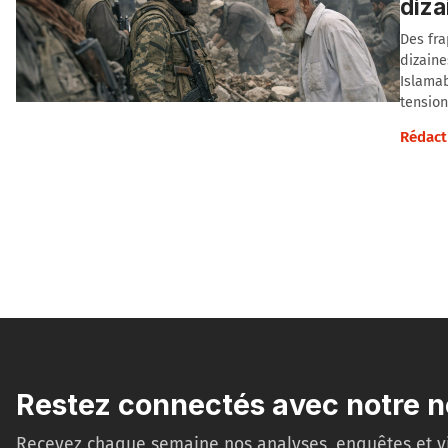
diza
Des fra
dizaine
Islamab
tension
Rédact
Restez connectés avec notre n
Recevez chaque semaine nos analyses, enquêtes et v