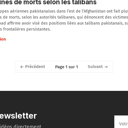
ines de morts selon les talibans
ppes aériennes pakistanaises dans l’est de l’Afghanistan ont fait plu
s de morts, selon les autorités talibanes, qui dénoncent des victimes 
ad affirme avoir visé des positions liées aux talibans pakistanais, s
s frontalières persistantes.
ion
Précédent
Suivant
Page 1 sur 1
ewsletter
idéos directement