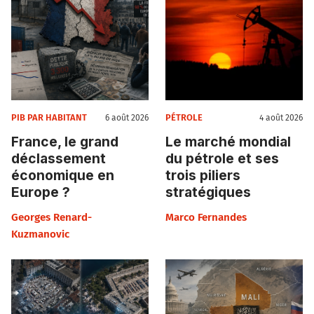
PIB PAR HABITANT
PÉTROLE
6 août 2026
4 août 2026
France, le grand
Le marché mondial
déclassement
du pétrole et ses
économique en
trois piliers
Europe ?
stratégiques
Georges Renard-
Marco Fernandes
Kuzmanovic