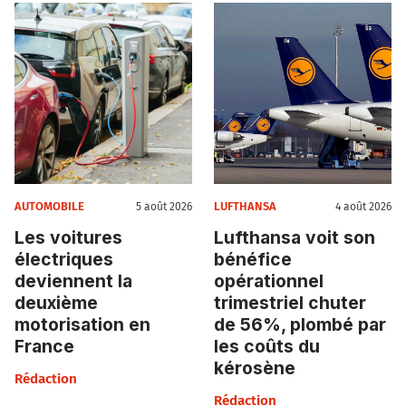
AUTOMOBILE
LUFTHANSA
5 août 2026
4 août 2026
Les voitures
Lufthansa voit son
électriques
bénéfice
deviennent la
opérationnel
deuxième
trimestriel chuter
motorisation en
de 56%, plombé par
France
les coûts du
kérosène
Rédaction
Rédaction