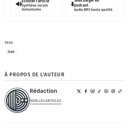
Télécharger en
Écouter l'article
🔊
⬇️
podcast
Synthèse vocale
instantanée
Audio MP3 haute qualité
TAGS
Iran
À PROPOS DE L'AUTEUR
Rédaction
VOIR LES ARTICLES