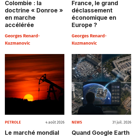
Colombie : la
France, le grand
doctrine « Donroe »
déclassement
en marche
économique en
accélérée
Europe ?
Georges Renard-
Georges Renard-
Kuzmanovic
Kuzmanovic
PETROLE
NEWS
4 août 2026
31 juil. 2026
Le marché mondial
Quand Google Earth