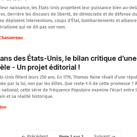
leur naissance, les États-Unis projettent leur puissance bien au-del
res. Derrière les discours de liberté, de démocratie et de défense 
 se déploient interventions, coups d’État, bombardements et allianc
rialisme qui ne dit pas son nom.
 Chassereau
ans des États-Unis, le bilan critique d’une
le - Un projet éditorial !
ts-Unis fêtent leurs 250 ans. En 1776, Thomas Paine rêvait d’une répu
ée par la loi, non par les élites. Que reste-t-il de cette promesse ?
e national, cette série de Fréquence Populaire examine l’écart entre 
in et sa réalité historique.
ion
Précédent
Suivant
Page 1 sur 1