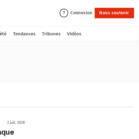
Connexion
Nous soutenir
?
été
Tendances
Tribunes
Vidéos
2 juil. 2026
taque