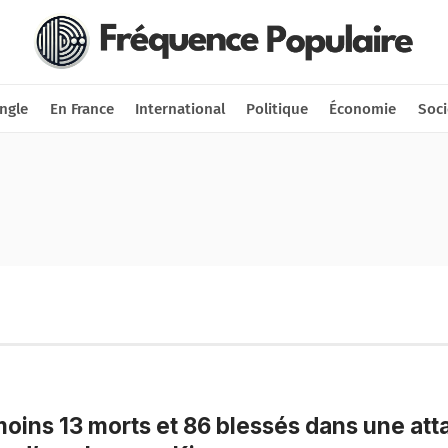
Nous soutenir
Connexion
ngle
En France
International
Politique
Économie
Soci
oins 13 morts et 86 blessés dans une at