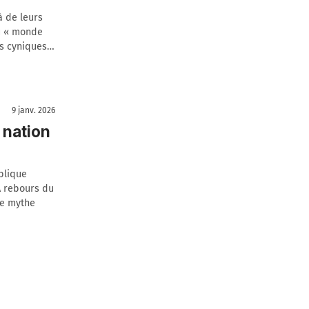
à de leurs
du « monde
es cyniques…
9 janv. 2026
 nation
blique
 À rebours du
le mythe