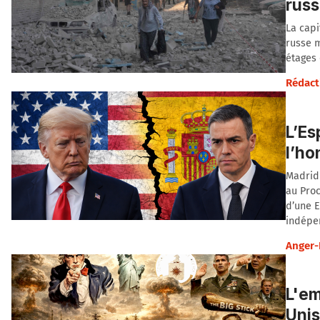
russ
La capi
russe m
étages 
Rédact
L’Es
l’ho
Madrid 
au Proc
d’une E
indépen
Anger-
L'em
Unis