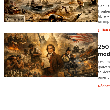
Depuis 
frontiè
libre »
un impé
Julien
250 
modè
Les Éta
gouvern
folklor
américa
Rédact