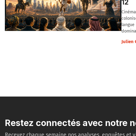
12
Cinéma,
colonis
langue 
domina
Julien
Restez connectés avec notre n
Recevez chaque semaine nos analyses, enquêtes et v