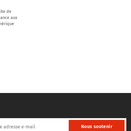
site de
dance aux
umérique
Nous soutenir