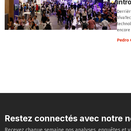
intr
Derrièr
VivaTec
technol
encore 
Pedro 
Restez connectés avec notre n
Recevez chaque semaine nos analyses, enquêtes et v