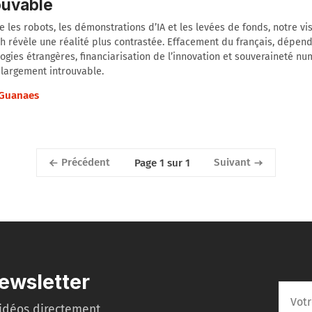
ouvable
e les robots, les démonstrations d’IA et les levées de fonds, notre vi
h révèle une réalité plus contrastée. Effacement du français, dépen
ogies étrangères, financiarisation de l’innovation et souveraineté n
largement introuvable.
Guanaes
Précédent
Suivant
Page 1 sur 1
ewsletter
idéos directement