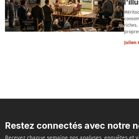
l'il
Méritoc
consomm
riches.
propres
Julien
Restez connectés avec notre n
Recevez chaque semaine nos analyses, enquêtes et v