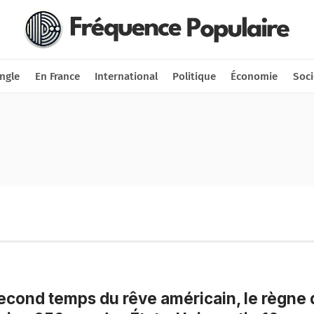
Nous soutenir
Connexion
ngle
En France
International
Politique
Économie
Soci
econd temps du rêve américain, le règne 