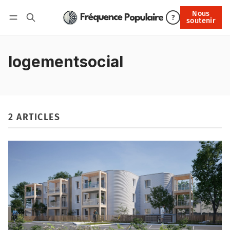
Nous
Nous soutenir
?
soutenir
Connexion
logementsocial
2 ARTICLES