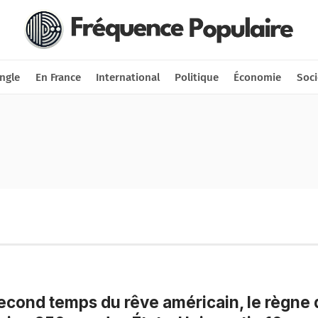
Nous soutenir
Connexion
ngle
En France
International
Politique
Économie
Soci
econd temps du rêve américain, le règne 