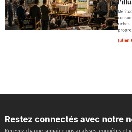
l'il
Méritoc
consomm
riches.
propres
Julien
Restez connectés avec notre n
Recevez chaque semaine nos analyses, enquêtes et v