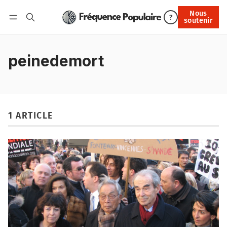
Nous
Nous soutenir
?
soutenir
Connexion
peinedemort
1 ARTICLE