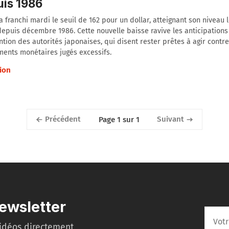
is 1986
a franchi mardi le seuil de 162 pour un dollar, atteignant son niveau 
depuis décembre 1986. Cette nouvelle baisse ravive les anticipations
ntion des autorités japonaises, qui disent rester prêtes à agir contr
ents monétaires jugés excessifs.
ion
Précédent
Suivant
Page 1 sur 1
ewsletter
idéos directement