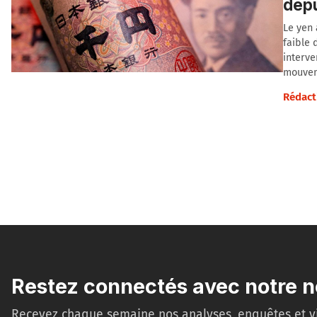
depu
Le yen 
faible 
interve
mouvem
Rédact
Restez connectés avec notre n
Recevez chaque semaine nos analyses, enquêtes et v