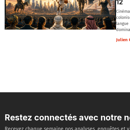
12
Cinéma,
colonis
langue 
domina
Julien
Restez connectés avec notre n
Recevez chaque semaine nos analyses, enquêtes et v