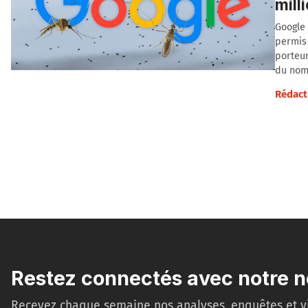
mill
Google 
permis 
porteur
du nom
Rédact
Restez connectés avec notre n
Recevez chaque semaine nos analyses, enquêtes et v