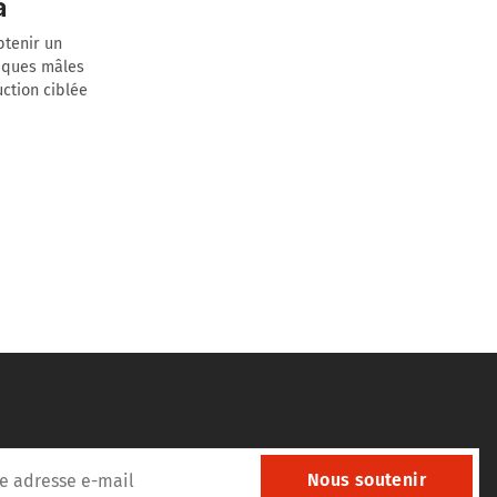
a
btenir un
tiques mâles
ction ciblée
Nous soutenir