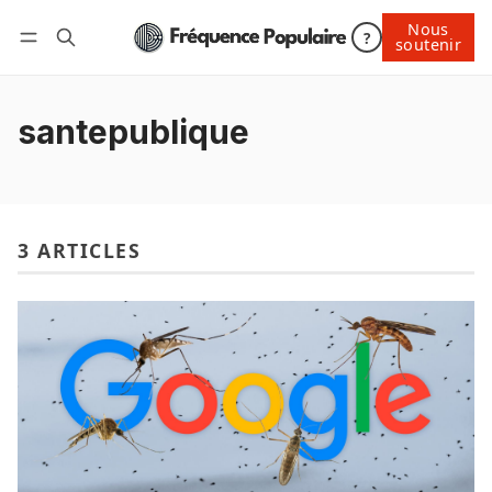
Nous
Nous soutenir
?
soutenir
Connexion
santepublique
3 ARTICLES