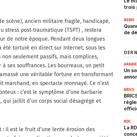
Le ma
trois
NEWS
 scène), ancien militaire fragile, handicapé,
Quand
u stress post-traumatique (TSPT) , restera
de dé
r de notre époque. Pendant deux longues
té torturé en direct sur Internet, sous les
DERN
 non seulement passifs, mais complices,
ARABI
r à ses souffrances. Les bourreaux, un petit
Un s
 amassé une véritable fortune en transformant
annon
it marchand, en spectacle monnayé. Ce n’est
BRICS
nteux : c’est le symptôme d’une barbarie
BRICS
 qui jaillit d’un corps social désagrégé et
règle
offic
RDC
La RD
 il est le fruit d’une lente érosion des
conce