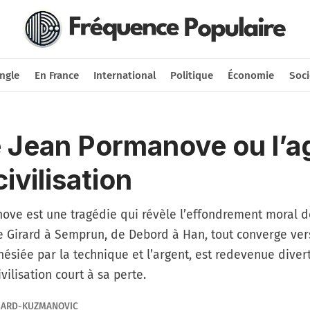
Nous soutenir
Connexion
ngle
En France
International
Politique
Économie
Soci
e Jean Pormanove ou l’a
ivilisation
nove est une tragédie qui révèle l’effondrement moral d
e Girard à Semprun, de Debord à Han, tout converge vers
hésiée par la technique et l’argent, est redevenue diver
ivilisation court à sa perte.
NARD-KUZMANOVIC