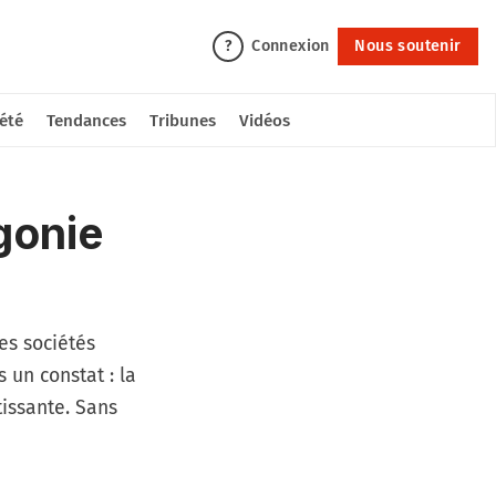
Connexion
Nous soutenir
?
été
Tendances
Tribunes
Vidéos
gonie
es sociétés
 un constat : la
tissante. Sans