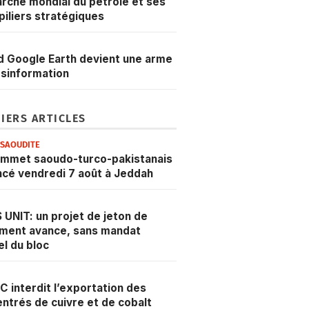
rché mondial du pétrole et ses
 piliers stratégiques
 Google Earth devient une arme
sinformation
IERS ARTICLES
ESAOUDITE
ommet saoudo-turco-pakistanais
cé vendredi 7 août à Jeddah
 UNIT: un projet de jeton de
ment avance, sans mandat
iel du bloc
C interdit l’exportation des
ntrés de cuivre et de cobalt