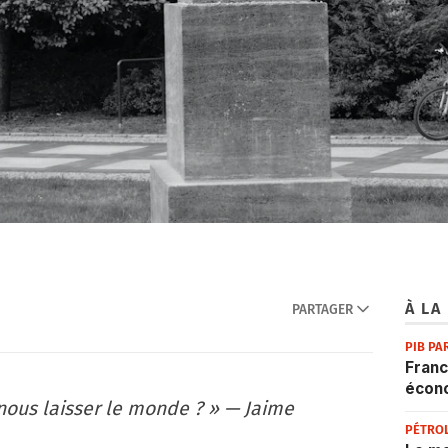
À LA
PARTAGER
PIB PA
Franc
écon
nous laisser le monde ? » — Jaime
PÉTRO