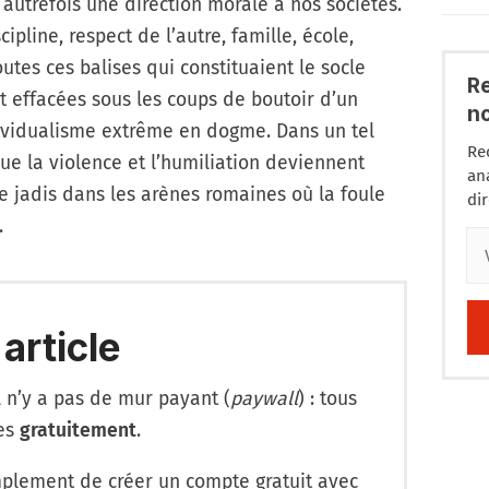
 autrefois une direction morale à nos sociétés.
cipline, respect de l’autre, famille, école,
utes ces balises qui constituaient le socle
R
nt effacées sous les coups de boutoir d’un
n
dividualisme extrême en dogme. Dans un tel
Re
ue la violence et l’humiliation deviennent
an
jadis dans les arènes romaines où la foule
di
.
 article
l n’y a pas de mur payant (
paywall
) : tous
les
gratuitement
.
lement de créer un compte gratuit avec