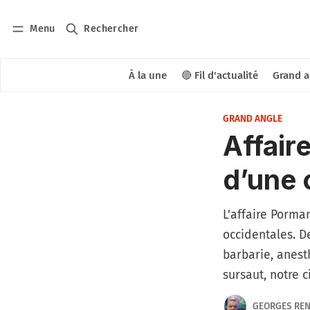
Menu
Rechercher
À la une
🔴 Fil d'actualité
Grand a
GRAND ANGLE
Affair
d’une c
L'affaire Porma
occidentales. D
barbarie, anest
sursaut, notre c
GEORGES RE