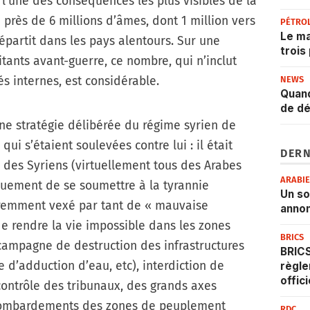
t l’une des conséquences les plus visibles de la
de près de 6 millions d’âmes, dont 1 million vers
PÉTRO
Le ma
répartit dans les pays alentours. Sur une
trois
tants avant-guerre, ce nombre, qui n’inclut
és internes, est considérable.
NEWS
Quand
de dé
ne stratégie délibérée du régime syrien de
ui s’étaient soulevées contre lui : il était
DERN
n des Syriens (virtuellement tous des Arabes
ARABI
quement de se soumettre à la tyrannie
Un s
aremment vexé par tant de « mauvaise
annon
de rendre la vie impossible dans les zones
BRICS
: campagne de destruction des infrastructures
BRICS
d’adduction d’eau, etc), interdiction de
règle
offic
(contrôle des tribunaux, des grands axes
t bombardements des zones de peuplement
RDC