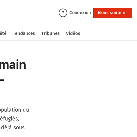
Connexion
Nous soutenir
?
été
Tendances
Tribunes
Vidéos
umain
-
opulation du
éfugiés,
 déjà sous