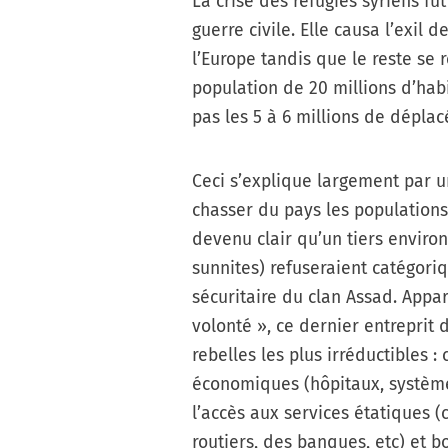
La crise des réfugiés syriens fu
guerre civile. Elle causa l’exil 
l’Europe tandis que le reste se 
population de 20 millions d’habi
pas les 5 à 6 millions de déplac
Ceci s’explique largement par u
chasser du pays les populations q
devenu clair qu’un tiers enviro
sunnites) refuseraient catégori
sécuritaire du clan Assad. App
volonté », ce dernier entreprit 
rebelles les plus irréductibles 
économiques (hôpitaux, système 
l’accès aux services étatiques 
routiers, des banques, etc) e