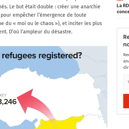
La RD
s. Le but était double : créer une anarchie
conce
es pour empêcher l’émergence de toute
e du « moi ou le chaos »), et inciter les plus
ment. D’où l’ampleur du désastre.
R
n
Re
an
di