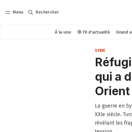
Menu
Rechercher
À la une
🔴 Fil d'actualité
Grand a
SYRIE
Réfugi
qui a 
Orient
La guerre en Sy
XXIe siècle. Tur
révélant les fr
tension.