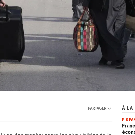
À LA
PARTAGER
PIB PA
Franc
écon