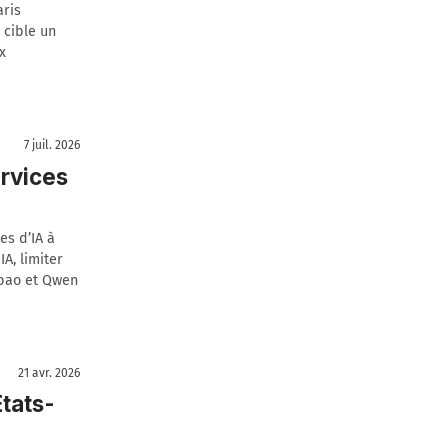
aris
 cible un
x
7 juil. 2026
ervices
es d’IA à
IA, limiter
ubao et Qwen
21 avr. 2026
tats-