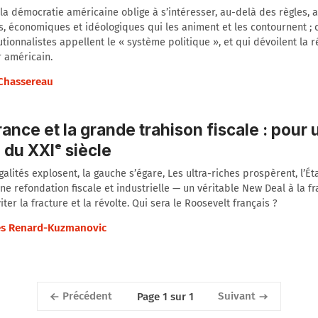
la démocratie américaine oblige à s’intéresser, au-delà des règles, 
s, économiques et idéologiques qui les animent et les contournent ; 
utionnalistes appellent le « système politique », et qui dévoilent la r
 américain.
 Chassereau
rance et la grande trahison fiscale : pour
 du XXIᵉ siècle
galités explosent, la gauche s’égare, Les ultra-riches prospèrent, l’État
ne refondation fiscale et industrielle — un véritable New Deal à la f
iter la fracture et la révolte. Qui sera le Roosevelt français ?
s Renard-Kuzmanovic
Précédent
Suivant
Page 1 sur 1