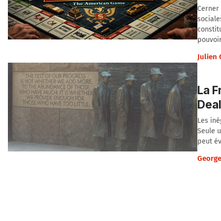
Cerner 
sociale
constit
pouvoir
Julien
La F
Deal
Les iné
Seule u
peut év
George