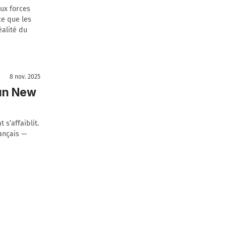
aux forces
ce que les
éalité du
8 nov. 2025
 un New
 s’affaiblit.
rançais —