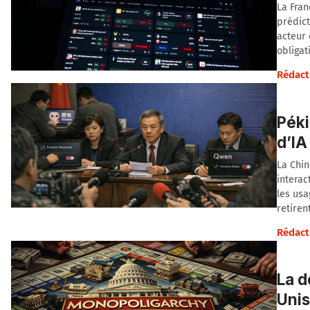
La Fran
prédict
acteur
obligat
Rédact
Péki
d’IA
La Chin
interac
les usa
retiren
Rédact
La d
Unis