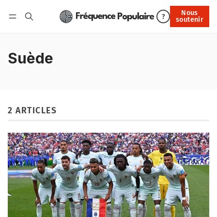
Nous
Nous soutenir
?
soutenir
Connexion
Suède
2 ARTICLES