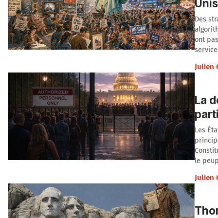
Unis
Des str
algorit
ont pas
service
Julien
La d
part
Les Ét
princip
Constit
le peup
Julien
Thom