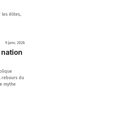
les élites,
9 janv. 2026
 nation
blique
 À rebours du
le mythe