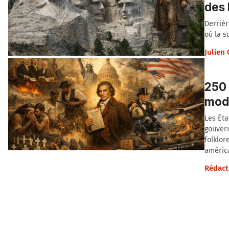
des 
Derrièr
où la s
Julien
250 
modè
Les Éta
gouvern
folklor
américa
Rédact