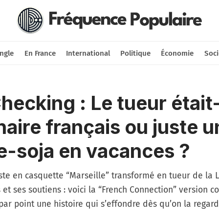
Nous soutenir
Connexion
ngle
En France
International
Politique
Économie
Soci
hecking : Le tueur était-
naire français ou juste u
-soja en vacances ?
ste en casquette “Marseille” transformé en tueur de la 
t ses soutiens : voici la “French Connection” version c
ar point une histoire qui s’effondre dès qu’on la regard