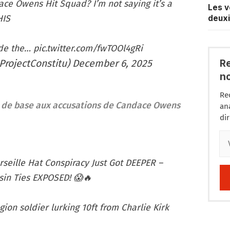
ce Owens Hit Squad? I’m not saying it’s a
Les v
HIS
deuxi
ide the…
pic.twitter.com/fwTOOl4gRi
R
ProjectConstitu)
December 6, 2025
n
Re
it de base aux accusations de Candace Owens
an
di
seille Hat Conspiracy Just Got DEEPER –
sin Ties EXPOSED! 😱🔥
gion soldier lurking 10ft from Charlie Kirk