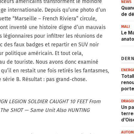
enceurs américains transforment le moindre
NEWS
Quand
age internationale. Depuis qu’une photo d’un
de dé
te “Marseille – French Riviera” circule,
ont inventé une histoire digne d’un mauvais
MALI
Le Ma
s légionnaires pour infiltrer les réunions de
anat
c des faux badges et repartir en SUV noir
 politique américain. Et tout cela,
DERN
au de touriste. Nous avons donc examiné
u’il en restait une fois retirés les fantasmes,
ENERG
Total
e série B. Résultat : pas grand-chose.
renou
porte
IGN LEGION SOLDIER CAUGHT 10 FEET From
DRAGO
Un pa
 The SHOT — Same Unit Also HUNTING
terre
d’Ois
AUTOM