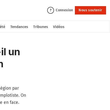
Connexion
Nous soutenir
?
été
Tendances
Tribunes
Vidéos
il un
n
Légion par
omplotiste. On
e en face.