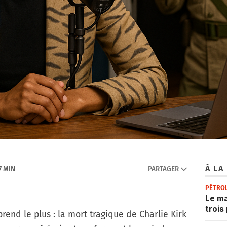
À LA
7 MIN
PARTAGER
PÉTRO
Le ma
trois
rprend le plus : la mort tragique de Charlie Kirk