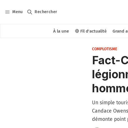
Menu
Rechercher
À la une
🔴 Fil d'actualité
Grand a
COMPLOTISME
Fact-C
légion
homme
Un simple touri
Candace Owens e
démonte point p