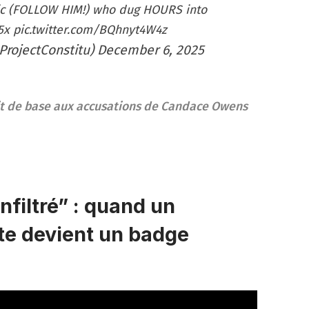
c
(FOLLOW HIM!) who dug HOURS into
5x
pic.twitter.com/BQhnyt4W4z
ProjectConstitu)
December 6, 2025
it de base aux accusations de Candace Owens
infiltré” : quand un
te devient un badge