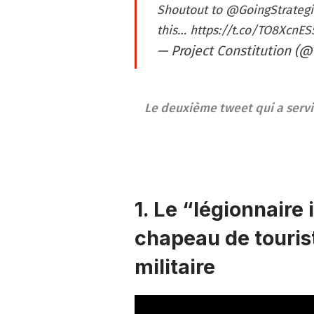
Shoutout to
@GoingStrategi
this…
https://t.co/TO8XcnES
— Project Constitution (@
Le deuxième tweet qui a serv
1. Le “légionnaire 
chapeau de touris
militaire