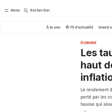
Menu
Rechercher
À la une
🔴 Fil d'actualité
Grand a
ÉCONOMIE
Les ta
haut d
inflati
Le rendement d
porté par les c
hausse qui alou