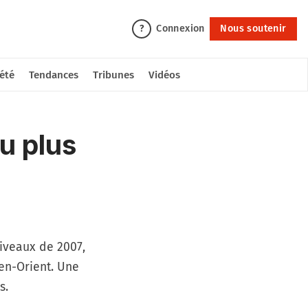
Connexion
Nous soutenir
?
été
Tendances
Tribunes
Vidéos
u plus
iveaux de 2007,
yen-Orient. Une
s.