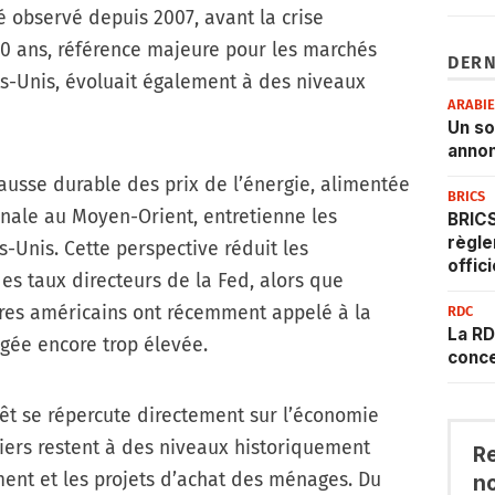
é observé depuis 2007, avant la crise
10 ans, référence majeure pour les marchés
DERN
ats-Unis, évoluait également à des niveaux
ARABI
Un s
annon
usse durable des prix de l’énergie, alimentée
BRICS
onale au Moyen-Orient, entretienne les
BRICS
règle
s-Unis. Cette perspective réduit les
offic
es taux directeurs de la Fed, alors que
res américains ont récemment appelé à la
RDC
La RD
ugée encore trop élevée.
conce
êt se répercute directement sur l’économie
iers restent à des niveaux historiquement
R
ement et les projets d’achat des ménages. Du
n