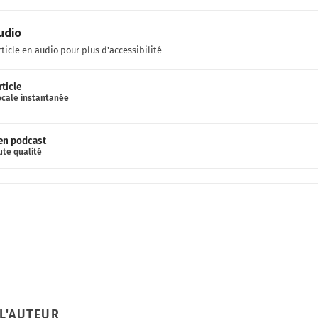
udio
rticle en audio pour plus d'accessibilité
rticle
ocale instantanée
 en podcast
ute qualité
L'AUTEUR