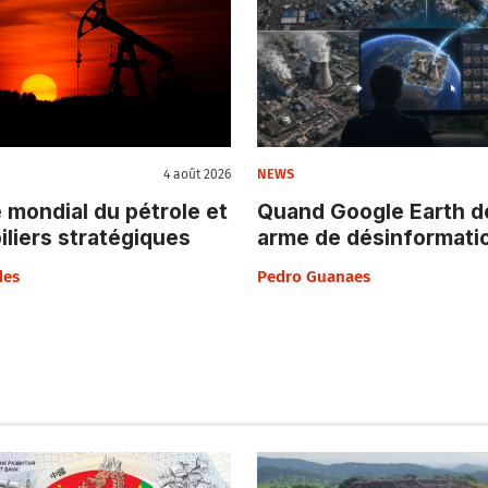
NEWS
4 août 2026
 mondial du pétrole et
Quand Google Earth d
piliers stratégiques
arme de désinformati
des
Pedro Guanaes