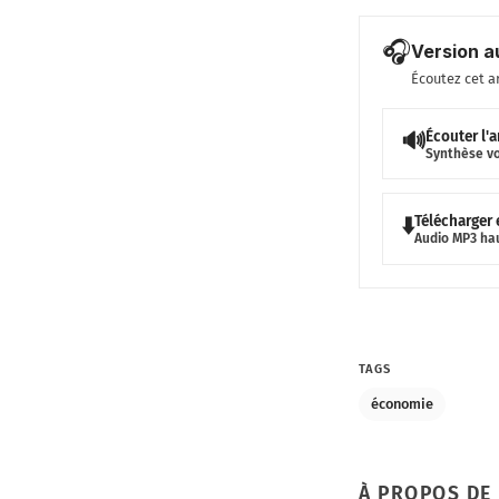
🎧
Version a
Écoutez cet a
Écouter l'a
🔊
Synthèse v
Télécharger
⬇️
Audio MP3 ha
TAGS
économie
À PROPOS DE 