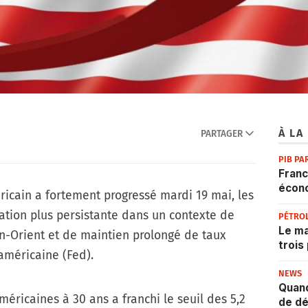
À LA
PARTAGER
PIB PA
Franc
écon
ricain a fortement progressé mardi 19 mai, les
lation plus persistante dans un contexte de
PÉTRO
Le ma
n-Orient et de maintien prolongé de taux
trois
américaine (Fed).
NEWS
Quand
éricaines à 30 ans a franchi le seuil des 5,2
de dé