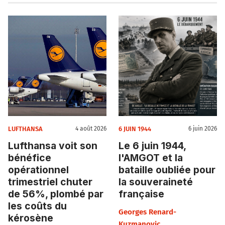
LUFTHANSA
6 JUIN 1944
4 août 2026
6 juin 2026
Lufthansa voit son
Le 6 juin 1944,
bénéfice
l'AMGOT et la
opérationnel
bataille oubliée pour
trimestriel chuter
la souveraineté
de 56%, plombé par
française
les coûts du
Georges Renard-
kérosène
Kuzmanovic