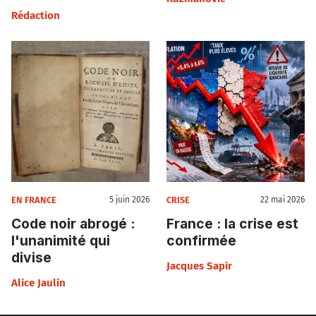
Rédaction
EN FRANCE
CRISE
5 juin 2026
22 mai 2026
Code noir abrogé :
France : la crise est
l'unanimité qui
confirmée
divise
Jacques Sapir
Alice Jaulin