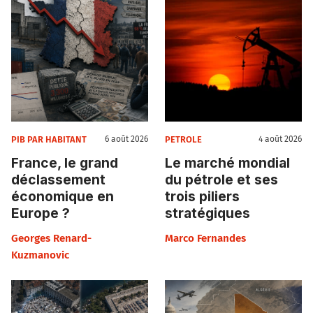
PIB PAR HABITANT
PETROLE
6 août 2026
4 août 2026
France, le grand
Le marché mondial
déclassement
du pétrole et ses
économique en
trois piliers
Europe ?
stratégiques
Georges Renard-
Marco Fernandes
Kuzmanovic