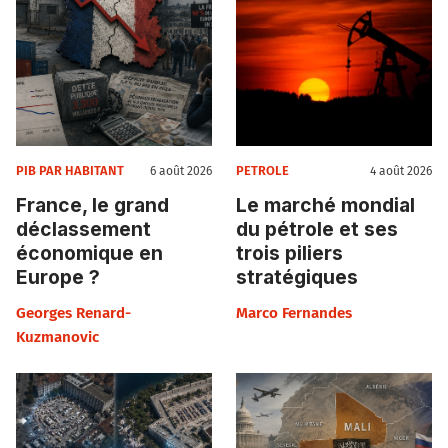
PIB PAR HABITANT
PETROLE
6 août 2026
4 août 2026
France, le grand
Le marché mondial
déclassement
du pétrole et ses
économique en
trois piliers
Europe ?
stratégiques
Georges Renard-
Marco Fernandes
Kuzmanovic