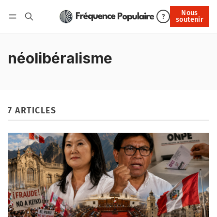
Nous
Nous soutenir
?
soutenir
Connexion
néolibéralisme
7 ARTICLES