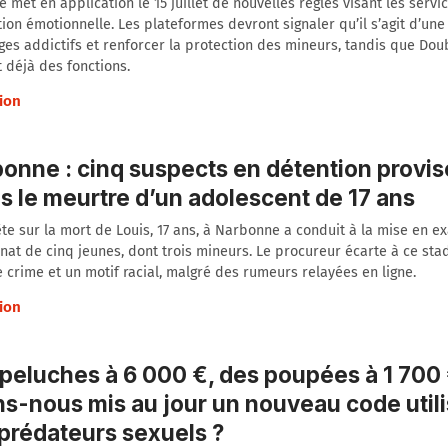
e met en application le 15 juillet de nouvelles règles visant les servic
tion émotionnelle. Les plateformes devront signaler qu’il s’agit d’une 
ges addictifs et renforcer la protection des mineurs, tandis que Do
t déjà des fonctions.
ion
onne : cinq suspects en détention provis
s le meurtre d’un adolescent de 17 ans
te sur la mort de Louis, 17 ans, à Narbonne a conduit à la mise en 
nat de cinq jeunes, dont trois mineurs. Le procureur écarte à ce stad
e crime et un motif racial, malgré des rumeurs relayées en ligne.
ion
peluches à 6 000 €, des poupées à 1 70
s-nous mis au jour un nouveau code utili
prédateurs sexuels ?