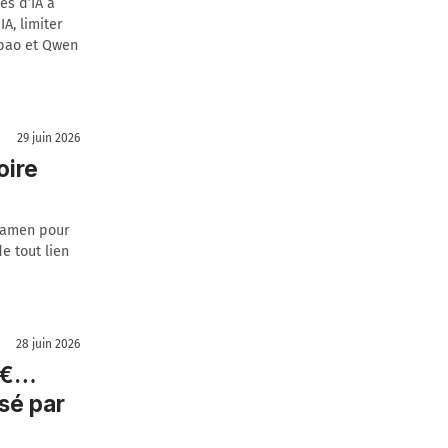
es d’IA à
IA, limiter
ubao et Qwen
29 juin 2026
oire
examen pour
e tout lien
28 juin 2026
0 €…
sé par