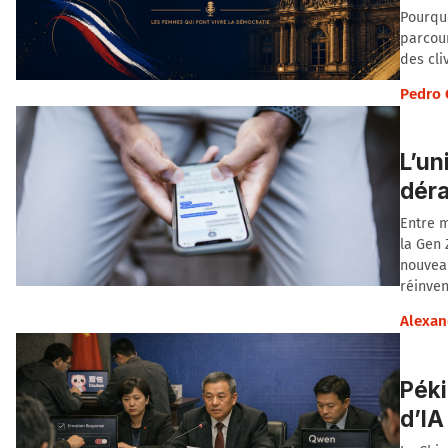
Pourquo
parcour
des cli
Pedro 
L’un
déra
Entre m
la Gen
nouveau
réinven
Alexan
Péki
d’IA