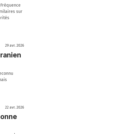
, Fréquence
ilaires sur
rités
29 avr. 2026
iranien
reconnu
mais
22 avr. 2026
rsonne