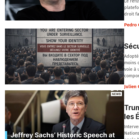
Le refu
platefo
droit f
Pedro 
Sécu
Adoptée
moins d
voie à 
compor
Julien
Trum
les 
Interve
Nations