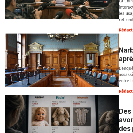
La Chin
interac
les usa
retiren
Rédact
Narb
aprè
L’enquê
assassi
entre l
Rédact
Des 
avon
des 