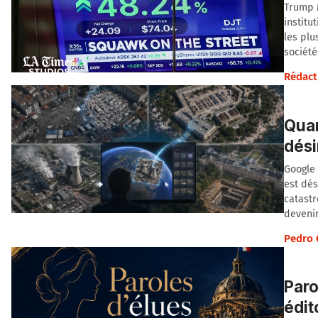
Trump M
institu
les plu
société
Rédact
Quan
dési
Google 
est dés
catastr
deveni
Pedro 
Paro
édit