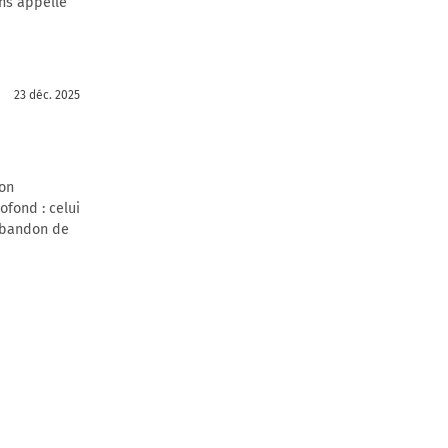
hs appelle
23 déc. 2025
ion
ofond : celui
’abandon de