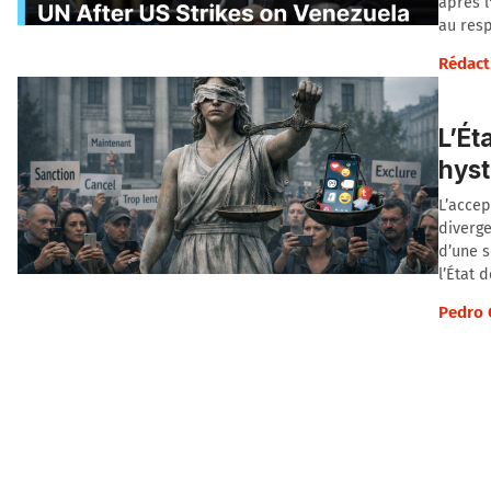
après l
au resp
Rédact
L’Ét
hyst
L’accep
diverge
d’une s
l’État d
Pedro 