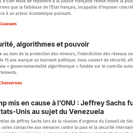
s d’Elon Musk de répondre à la justice française révèle moins la pui
rmes que la faiblesse de l’État français, incapable d’imposer concr
ace à un acteur économique puissant.
Guanaes
rité, algorithmes et pouvoir
 au nom de la protection des mineurs, l’interdiction des réseaux so
e 15 ans marque un tournant politique. Sous couvert de sécurité, ell
une « gouvernementalité algorithmique » fondée sur le contrôle aut
tements.
 Chassereau
p mis en cause à l’ONU : Jeffrey Sachs f
États-Unis au sujet du Venezuela
ntion de Jeffrey Sachs lors de la réunion d’urgence du Conseil de Sé
 unies consacrée aux menaces contre la paix et la sécurité internat