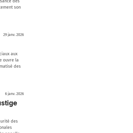
ssance des
ètement son
29 janv. 2026
ciaux aux
e ouvre la
omatisé des
6 janv. 2026
ustige
curité des
ionales