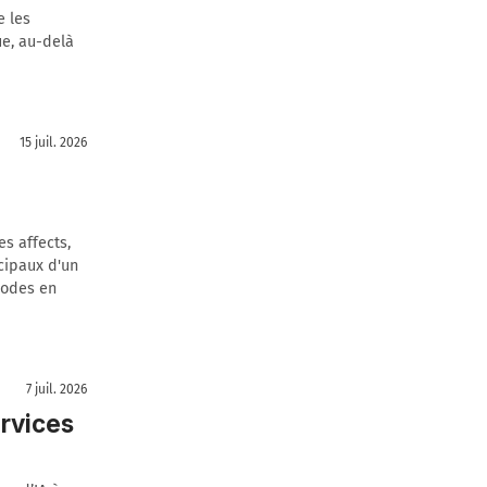
e les
ue, au-delà
15 juil. 2026
s affects,
cipaux d'un
codes en
7 juil. 2026
ervices