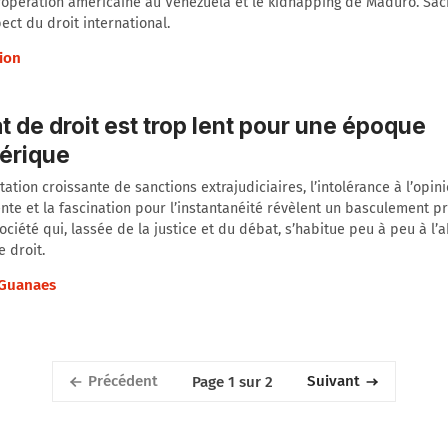
'opération américaine au Venezuela et le kidnapping de Maduro. Sac
ect du droit international.
ion
at de droit est trop lent pour une époque
érique
tation croissante de sanctions extrajudiciaires, l’intolérance à l’opin
nte et la fascination pour l’instantanéité révèlent un basculement pr
ociété qui, lassée de la justice et du débat, s’habitue peu à peu à l
e droit.
Guanaes
Précédent
Suivant
Page 1 sur 2