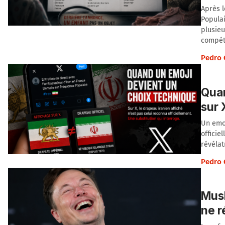
Après l
Popula
plusieu
compét
Pedro 
Quan
sur 
Un emoj
officie
révélat
Pedro 
Musk
ne 