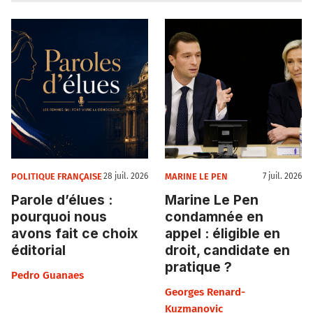
POLITIQUE FRANÇAISE
MARINE LE PEN
28 juil. 2026
7 juil. 2026
Parole d’élues :
Marine Le Pen
pourquoi nous
condamnée en
avons fait ce choix
appel : éligible en
éditorial
droit, candidate en
pratique ?
Pedro Guanaes
Georges Renard-
Kuzmanovic