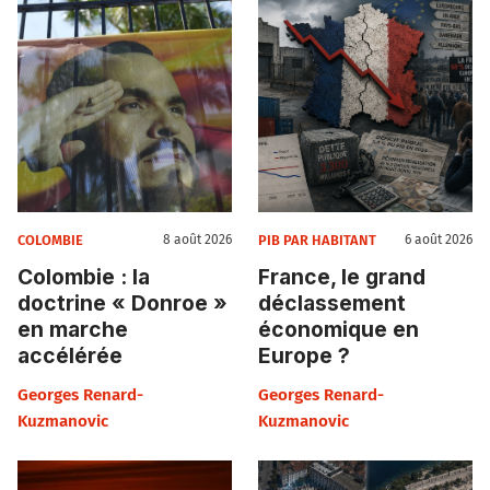
COLOMBIE
PIB PAR HABITANT
8 août 2026
6 août 2026
Colombie : la
France, le grand
doctrine « Donroe »
déclassement
en marche
économique en
accélérée
Europe ?
Georges Renard-
Georges Renard-
Kuzmanovic
Kuzmanovic