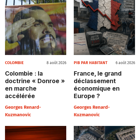
COLOMBIE
PIB PAR HABITANT
8 août 2026
6 août 2026
Colombie : la
France, le grand
doctrine « Donroe »
déclassement
en marche
économique en
accélérée
Europe ?
Georges Renard-
Georges Renard-
Kuzmanovic
Kuzmanovic