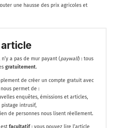
jouter une hausse des prix agricoles et
 article
l n’y a pas de mur payant (
paywall
) : tous
les
gratuitement
.
lement de créer un compte gratuit avec
 nous permet de :
velles enquêtes, émissions et articles,
 pistage intrusif,
en de personnes nous lisent réellement.
 est
facultatif
: vous pouvez lire l’article