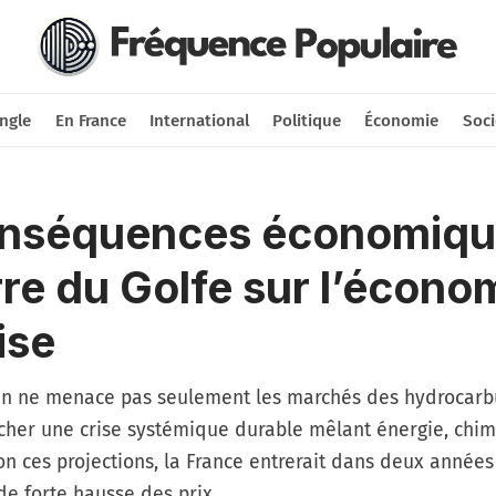
Nous soutenir
Connexion
ngle
En France
International
Politique
Économie
Soci
onséquences économiqu
rre du Golfe sur l’écono
ise
an ne menace pas seulement les marchés des hydrocarbu
cher une crise systémique durable mêlant énergie, chimi
lon ces projections, la France entrerait dans deux années
de forte hausse des prix.