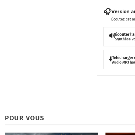
🎧
Version a
Écoutez cet a
Écouter l'a
🔊
Synthèse v
Télécharger
⬇️
Audio MP3 ha
POUR VOUS