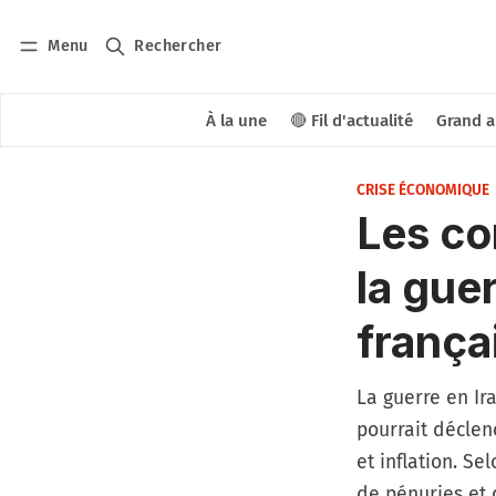
Menu
Rechercher
À la une
🔴 Fil d'actualité
Grand a
CRISE ÉCONOMIQUE
Les c
la gue
frança
La guerre en Ir
pourrait déclen
et inflation. Se
de pénuries et 