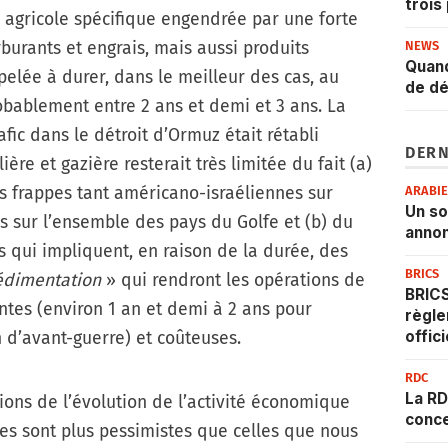
trois
e agricole spécifique engendrée par une forte
burants et engrais, mais aussi produits
NEWS
Quand
pelée à durer, dans le meilleur des cas, au
de dé
obablement entre 2 ans et demi et 3 ans. La
afic dans le détroit d’Ormuz était rétabli
DERN
ère et gazière resterait très limitée du fait (a)
es frappes tant américano-israéliennes sur
ARABI
Un s
es sur l’ensemble des pays du Golfe et (b) du
annon
ts qui impliquent, en raison de la durée, des
BRICS
édimentation
» qui rendront les opérations de
BRICS
ntes (environ 1 an et demi à 2 ans pour
règle
offic
 d’avant-guerre) et coûteuses.
RDC
La RD
ions de l’évolution de l’activité économique
conce
les sont plus pessimistes que celles que nous