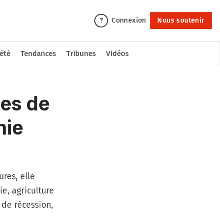
Connexion
Nous soutenir
?
été
Tendances
Tribunes
Vidéos
es de
mie
res, elle
e, agriculture
 de récession,