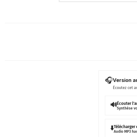
🎧
Version a
Écoutez cet a
Écouter l'a
🔊
Synthèse v
Télécharger
⬇️
Audio MP3 ha