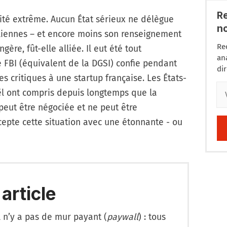
R
vité extrême. Aucun État sérieux ne délègue
n
liennes – et encore moins son renseignement
Re
gère, fût-elle alliée. Il eut été tout
an
 FBI (équivalent de la DGSI) confie pendant
di
s critiques à une startup française. Les États-
aël ont compris depuis longtemps que la
eut être négociée et ne peut être
ccepte cette situation avec une étonnante - ou
 article
l n’y a pas de mur payant (
paywall
) : tous