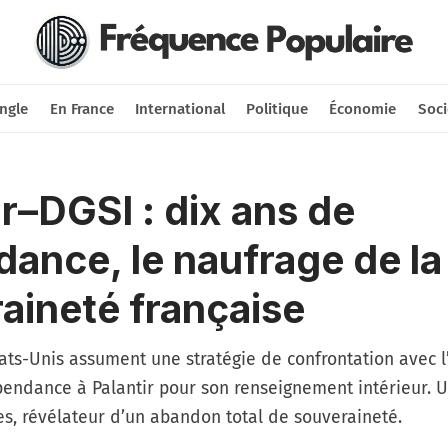
Nous soutenir
Connexion
ngle
En France
International
Politique
Économie
Soci
ir–DGSI : dix ans de
ance, le naufrage de la
aineté française
tats-Unis assument une stratégie de confrontation avec l
endance à Palantir pour son renseignement intérieur. U
, révélateur d’un abandon total de souveraineté.