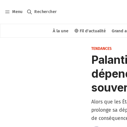
Menu
Rechercher
À la une
🔴 Fil d'actualité
Grand a
TENDANCES
Palant
dépend
souver
Alors que les É
prolonge sa dép
de conséquences