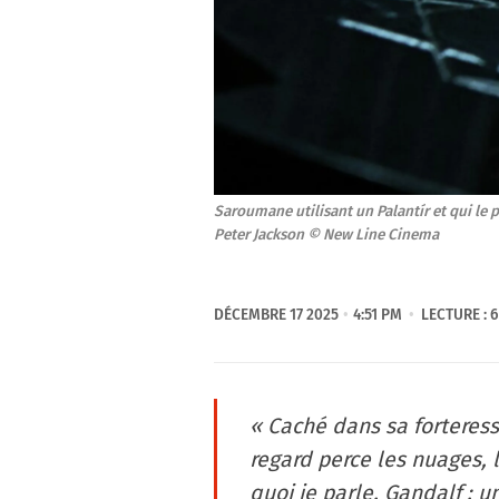
Saroumane utilisant un Palantír et qui le 
Peter Jackson © New Line Cinema
DÉCEMBRE 17 2025
4:51 PM
LECTURE : 
« Caché dans sa forteress
regard perce les nuages, l'
quoi je parle, Gandalf : u