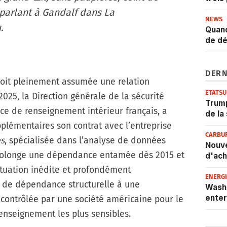
parlant à Gandalf dans
La
NEWS
u
.
Quand
de dé
DERN
soit pleinement assumée une relation
ETATSU
2025, la Direction générale de la sécurité
Trump
vice de renseignement intérieur français, a
de la
plémentaires son contrat avec l’entreprise
CARBU
es
, spécialisée dans l’analyse de données
Nouve
rolonge une dépendance entamée dès 2015 et
d'ach
situation inédite et profondément
ENERG
s de dépendance structurelle à une
Wash
enter
ue contrôlée par une société américaine pour le
enseignement les plus sensibles.