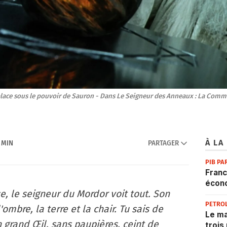
place sous le pouvoir de Sauron - Dans Le Seigneur des Anneaux : La Commu
À LA
6 MIN
PARTAGER
PIB PA
Franc
écon
e, le seigneur du Mordor voit tout.
Son
PETRO
ombre, la terre et la chair.
Tu sais de
Le ma
n grand Œil, sans paupières, ceint de
trois